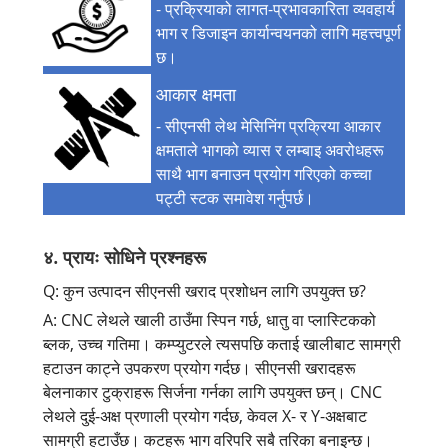
- प्रक्रियाको लागत-प्रभावकारिता व्यवहार्य
भाग र डिजाइन कार्यान्वयनको लागि महत्त्वपूर्ण
छ।
आकार क्षमता
- सीएनसी लेथ मेसिनिंग प्रक्रिया आकार
क्षमताले भागको व्यास र लम्बाइ अवरोधहरू
साथै भाग बनाउन प्रयोग गरिएको कच्चा
पट्टी स्टक समावेश गर्नुपर्छ।
४. प्रायः सोधिने प्रश्नहरू
Q: कुन उत्पादन सीएनसी खराद प्रशोधन लागि उपयुक्त छ?
A: CNC लेथले खाली ठाउँमा स्पिन गर्छ, धातु वा प्लास्टिकको
ब्लक, उच्च गतिमा। कम्प्युटरले त्यसपछि कताई खालीबाट सामग्री
हटाउन काट्ने उपकरण प्रयोग गर्दछ। सीएनसी खरादहरू
बेलनाकार टुक्राहरू सिर्जना गर्नका लागि उपयुक्त छन्। CNC
लेथले दुई-अक्ष प्रणाली प्रयोग गर्दछ, केवल X- र Y-अक्षबाट
सामग्री हटाउँछ। कटहरू भाग वरिपरि सबै तरिका बनाइन्छ।