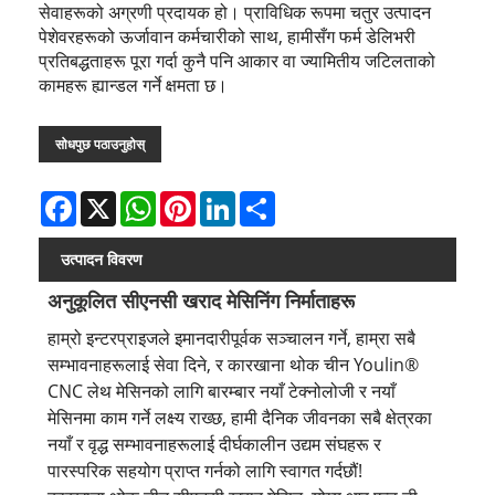
सेवाहरूको अग्रणी प्रदायक हो। प्राविधिक रूपमा चतुर उत्पादन
पेशेवरहरूको ऊर्जावान कर्मचारीको साथ, हामीसँग फर्म डेलिभरी
प्रतिबद्धताहरू पूरा गर्दा कुनै पनि आकार वा ज्यामितीय जटिलताको
कामहरू ह्यान्डल गर्ने क्षमता छ।
सोधपुछ पठाउनुहोस्
Facebook
X
WhatsApp
Pinterest
LinkedIn
Share
उत्पादन विवरण
अनुकूलित सीएनसी खराद मेसिनिंग निर्माताहरू
हाम्रो इन्टरप्राइजले इमानदारीपूर्वक सञ्चालन गर्ने, हाम्रा सबै
सम्भावनाहरूलाई सेवा दिने, र कारखाना थोक चीन Youlin®
CNC लेथ मेसिनको लागि बारम्बार नयाँ टेक्नोलोजी र नयाँ
मेसिनमा काम गर्ने लक्ष्य राख्छ, हामी दैनिक जीवनका सबै क्षेत्रका
नयाँ र वृद्ध सम्भावनाहरूलाई दीर्घकालीन उद्यम संघहरू र
पारस्परिक सहयोग प्राप्त गर्नको लागि स्वागत गर्दछौं!