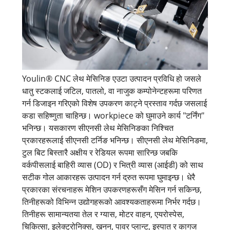
Youlin® CNC लेथ मेसिनिङ एउटा उत्पादन प्रविधि हो जसले
धातु स्टकलाई जटिल, पातलो, वा नाजुक कम्पोनेन्टहरूमा परिणत
गर्न डिजाइन गरिएको विशेष उपकरण काट्ने प्रस्ताव गर्दछ जसलाई
कडा सहिष्णुता चाहिन्छ। workpiece को घुमाउने कार्य "टर्निंग"
भनिन्छ। यसकारण सीएनसी लेथ मेसिनिङका निश्चित
प्रकारहरूलाई सीएनसी टर्निङ भनिन्छ। सीएनसी लेथ मेसिनिङमा,
टुल बिट बिस्तारै अक्षीय र रेडियल रूपमा सारिन्छ जबकि
वर्कपीसलाई बाहिरी व्यास (OD) र भित्री व्यास (आईडी) को साथ
सटीक गोल आकारहरू उत्पादन गर्न द्रुत रूपमा घुमाइन्छ। धेरै
प्रकारका संरचनाहरू मेशिन उपकरणहरूसँग मेसिन गर्न सकिन्छ,
तिनीहरूको विभिन्न उद्योगहरूको आवश्यकताहरूमा निर्भर गर्दछ।
तिनीहरू सामान्यतया तेल र ग्यास, मोटर वाहन, एयरोस्पेस,
चिकित्सा, इलेक्ट्रोनिक्स, खनन, पावर प्लान्ट, इस्पात र कागज