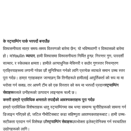
के स्ट्याम्पिंग पार्क भरपर्दो बनाउँछ
विश्वसनीयता मात्र समय-समय वितरणको बारेमा छैन; यो भविष्यवाणी र विश्वासको बारेमा
हो। मा
Youlin व्यापार
, हामी विश्वासमा विश्वसनीयता निर्मित हुन्छ: निरन्तर गुण, पारदर्शी
सञ्चार, र स्केलबल क्षमता। हामीले अत्याधुनिक मेसिनरी र कठोर गुणस्तर नियन्त्रण
प्रक्रियाहरूमा लगानी गरेका छौं सुनिश्चित गर्नको लागि प्रत्येक ब्याचले समान उच्च स्तर
पूरा गर्दछ। हाम्रा ग्राहकहरु जान्दछन् कि तिनीहरूले हामीलाई आपूर्तिकर्ता को रूप मा मा
भरोसा गर्न सक्छ, तर आफ्नै टीम को एक विस्तार को रूप मा भरपर्दो प्रदान
स्ट्याम्पिंग
सेवाहरू
यसले उनीहरूको उत्पादन लाइनहरू चल्दै छ।
कसरी हाम्रो प्राविधिक क्षमताले तपाईंको आवश्यकताहरू पूरा गर्दछ
हाम्रो प्राविधिक विशेषताहरू धातु स्ट्याम्पिंगमा सब भन्दा सामान्य चुनौतिहरूको सामना गर्न
डिजाइन गरिएको हो, जटिल गीमोेटिसबाट कडा सहिष्णुता आवश्यकताहरूबाट। हामी उच्च-
सटीकता प्रदान गर्न विशेषज्ञ छौं
स्ट्याम्पिंग सेवाहरू
उपभोक्ता इलेक्ट्रोनिक्स गर्न स्वचालित
उद्योगहरूको लागि।