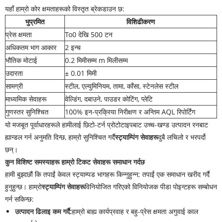
यहाँ हाम्रो कोर क्षमताहरूको विस्तृत ब्रेकडाउन छ:
भुप्रमित
विशिढीकरण
प्रेस क्षमता
To0 देखि 500 ​​टन
अधिकतम भाग आकार
2 इन्च
भौतिक मोटाई
0.2 मिमीसम्म m मिलीसम्म
उदारता
± 0.01 मिमी
सामग्री
स्टील, एल्युमिनियम, तामा, काँसा, स्टेनलेस स्टील
माध्यमिक सेवाहरू
वेल्डिंग, दबाउने, पाउडर कोटिंग, प्लेटि
गुणस्तर सुनिश्चित
100% इन-प्रक्रिया निरीक्षण र अन्तिम AQL रिपोर्टिंग
यो मजबूत पूर्वाधारहरूले हामीलाई छिटो-टर्न प्रोटोटाइपबाट उच्च-खण्ड उत्पादन रनबाट
ह्यान्डल गर्न अनुमति दिन्छ, हाम्रो सुनिश्चित गर्दै
स्ट्याम्पिंग सेवाहरू
दुबै लचिलो र भरपर्दो
छन्।
कुन विशिष्ट समस्याहरू हाम्रो टिकट सेवाहरू समाधान गर्दछ
हामी बुझ्दछौं कि तपाईं केवल स्ट्याम्पड भागहरू किन्नुहुन्न; तपाईं एक समाधान खरीद गर्दै
हुनुहुन्छ। हाम्रो
स्ट्याम्पिंग सेवाहरू
विनियोजित गरिएको विनियोजक पीडा पोइन्टहरू सम्बोधन
गर्न सकिन्छ:
उत्पादन ढिलाइ कम गर्दै:
हाम्रो बाह्य कार्यप्रवाह र बहु-प्रेस क्षमता अगुवाई काल