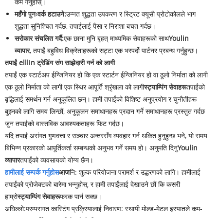
कम गर्नुहोस्।
महँगो पुनःवर्क हटाउने:
उन्नत शुद्धता उपकरण र स्ट्रिट क्यूसी प्रोटोकोलले भाग
शुद्धता सुनिश्चित गर्दछ, तपाईंलाई पैसा र निराशा बचत गर्दछ।
सरोकार संचलित गर्दै:
एक छाना मुनि बृहत् माध्यमिक सेवाहरूको साथ
Youlin
व्यापार
, तपाईं बहुविध विक्रेताहरूको सट्टा एक भरपर्दो पार्टनर प्रबन्ध गर्नुहुन्छ।
तपाईं elllin ट्रेडिंग संग साझेदारी गर्न को लागी
तपाईं एक स्टार्टअप ईन्जिनियर हो कि एक स्टार्टन ईन्जिनियर हो वा ठूलो निर्माता को लागी
एक ठूलो निर्माता को लागी एक स्थिर आपूर्ति श्रृंखला को लागी
स्ट्याम्पिंग सेवाहरू
तपाईंको
बृद्धिलाई समर्थन गर्न अनुकूलित छन्। हामी तपाईंको विशिष्ट अनुप्रयोग र चुनौतीहरू
बुझ्नको लागि समय लिन्छौं, अनुकूलन समाधानहरू प्रदान गर्ने समाधानहरू प्रस्तुत गर्दछ
जुन तपाईंको वास्तविक आवश्यकताहरू फिट गर्दछ।
यदि तपाईं असंगत गुणवत्ता र सञ्चार अन्तरसँग व्यवहार गर्न थकित हुनुहुन्छ भने, यो समय
बिभिन्न प्रकारको आपूर्तिकर्ता सम्बन्धको अनुभव गर्ने समय हो। अनुमति दिनु
Youlin
व्यापार
तपाईंको व्यवसायको योग्य छैन।
हामीलाई सम्पर्क गर्नुहोस
आज
नि: शुल्क परियोजना परामर्श र उद्धरणको लागि। हामीलाई
तपाईंको प्रोजेक्टको बारेमा भन्नुहोस्, र हामी तपाईंलाई देखाउने छौं कि कसरी
हाम्रो
स्ट्याम्पिंग सेवाहरू
फरक पार्न सक्छ।
अघिल्लो:
परम्परागत कास्टिंग प्रक्रियालाई निवारण: स्थायी मोल्ड-मेटल इस्पातले कम-