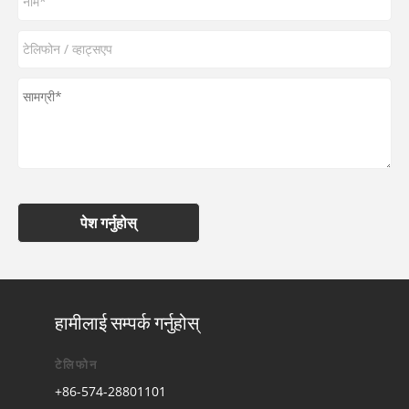
पेश गर्नुहोस्
हामीलाई सम्पर्क गर्नुहोस्
टेलिफोन
+86-574-28801101