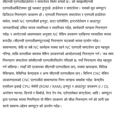
सीएनसी प्रणाली
हार्डवेयर र सफ्टवेयर मिलेर बनेको छ। को समझ
सीएनसी
प्रणाली
आर्किटेक्चर दुई पक्षबाट हुनुपर्छ: हार्डवेयर र सफ्टवेयर। यसको मूल कम्प्युटर
डिजिटल नियन्त्रण उपकरण हो। प्रणाली नियन्त्रण सफ्टवेयर र प्रणाली हार्डवेयर
मार्फत, यसले NC प्रणालीको इनपुट, डाटा प्रोसेसिंग, इन्टरपोलेसन र आउटपुट
जानकारीलाई उचित रूपमा व्यवस्थित र व्यवस्थित गर्दछ, कार्यकारी भागहरू नियन्त्रण
गर्दछ, र अपरेटरको आवश्यकता अनुसार NC मेसिन उपकरण प्रक्रिया स्वचालित रूपमा
बनाउँछ।
सीएनसी प्रणाली
कम्प्युटरलाई नियन्त्रण घटकको रूपमा प्रयोग गर्दछ।
सामान्यतया, केहि वा सबै NC कार्यहरू यसमा रहने NC प्रणाली सफ्टवेयर द्वारा महसुस
गरिन्छ, ताकि वास्तविक समयमा मेशिन उपकरणको आन्दोलनलाई नियन्त्रण गर्न। जब सम्म
नियन्त्रण सफ्टवेयर को
सीएनसी प्रणाली
परिवर्तन गरिएको छ, नयाँ नियन्त्रण मोड महसुस
गर्न सकिन्छ। त्यहाँ धेरै प्रकारका सीएनसी प्रणालीहरू छन्, जसमा खरादहरू, मिलिङ
मेसिनहरू, मेसिनिङ केन्द्रहरू र अन्य सीएनसी प्रणालीहरू छन्। विभिन्न CNC मेसिन
उपकरणहरूको CNC प्रणालीले सामान्यतया निम्न भागहरू समावेश गर्दछ: केन्द्रीय
प्रशोधन इकाई CPU, मेमोरी (ROM / RAM), इनपुट र आउटपुट उपकरण (I / O),
अपरेशन प्यानल, डिस्प्ले र किबोर्ड, पेपर टेप पंच, प्रोग्रामेबल कन्ट्रोलर, आदि। कम्प्यूटर
द्वारा प्रत्यक्ष रूपमा नियन्त्रित यो मेशिन उपकरण को सीधा नियन्त्रण गर्न को लागी एक
सानो सामान्य-उद्देश्य कम्प्यूटर को उपयोग गर्दछ।